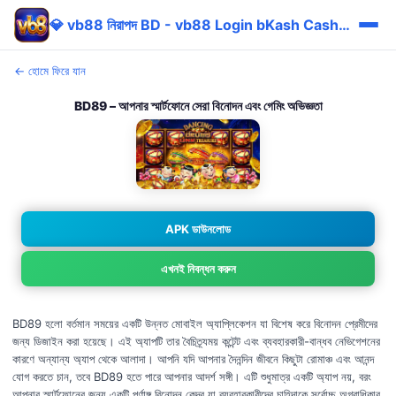
💎 vb88 নিরাপদ BD - vb88 Login bKash Cashback
← হোমে ফিরে যান
BD89 – আপনার স্মার্টফোনে সেরা বিনোদন এবং গেমিং অভিজ্ঞতা
APK ডাউনলোড
এখনই নিবন্ধন করুন
BD89 হলো বর্তমান সময়ের একটি উন্নত মোবাইল অ্যাপ্লিকেশন যা বিশেষ করে বিনোদন প্রেমীদের
জন্য ডিজাইন করা হয়েছে। এই অ্যাপটি তার বৈচিত্র্যময় কন্টেন্ট এবং ব্যবহারকারী-বান্ধব নেভিগেশনের
কারণে অন্যান্য অ্যাপ থেকে আলাদা। আপনি যদি আপনার দৈনন্দিন জীবনে কিছুটা রোমাঞ্চ এবং আনন্দ
যোগ করতে চান, তবে BD89 হতে পারে আপনার আদর্শ সঙ্গী। এটি শুধুমাত্র একটি অ্যাপ নয়, বরং
আপনার স্মার্টফোনের জন্য একটি পূর্ণাঙ্গ বিনোদন কেন্দ্র যা ব্যবহারকারীদের চাহিদাকে সর্বোচ্চ অগ্রাধিকার