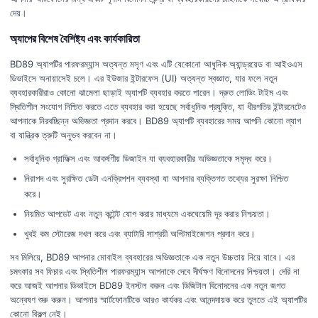
দেয়।
অ্যাপের বিশেষ বৈশিষ্ট্য এবং কার্যকারিতা
BD89 অ্যাপটির পারফরম্যান্স অত্যন্ত মসৃণ এবং এটি যেকোনো আধুনিক অ্যান্ড্রয়েড বা আইওএস
ডিভাইসে অনায়াসেই চলে। এর ইউজার ইন্টারফেস (UI) অত্যন্ত স্বজ্ঞাত, যার ফলে নতুন
ব্যবহারকারীরাও কোনো ঝামেলা ছাড়াই অ্যাপটি ব্যবহার করতে পারেন। দ্রুত লোডিং টাইম এবং
স্থিতিশীল সংযোগ নিশ্চিত করতে এতে ব্যবহার করা হয়েছে সর্বাধুনিক প্রযুক্তি, যা ধীরগতির ইন্টারনেটেও
আপনাকে নিরবচ্ছিন্ন অভিজ্ঞতা প্রদান করবে। BD89 অ্যাপটি ব্যবহারের সময় আপনি কোনো ল্যাগ
বা যান্ত্রিক ত্রুটি অনুভব করবেন না।
সর্বাধুনিক গ্রাফিক্স এবং আকর্ষণীয় ডিজাইন যা ব্যবহারকারীর অভিজ্ঞতাকে সমৃদ্ধ করে।
নিরাপদ এবং সুরক্ষিত ডেটা এনক্রিপশন ব্যবস্থা যা আপনার ব্যক্তিগত তথ্যের সুরক্ষা নিশ্চিত
করে।
নিয়মিত আপডেট এবং নতুন কন্টেন্ট যোগ করার মাধ্যমে একঘেয়েমি দূর করার নিশ্চয়তা।
খুবই কম স্টোরেজ দখল করে এবং ব্যাটারি সাশ্রয়ী অপ্টিমাইজেশন প্রদান করে।
সব মিলিয়ে, BD89 আপনার মোবাইল ব্যবহারের অভিজ্ঞতাকে এক নতুন উচ্চতায় নিয়ে যাবে। এর
চমৎকার সব ফিচার এবং স্থিতিশীল পারফরম্যান্স আপনাকে দেবে দীর্ঘক্ষণ বিনোদনের নিশ্চয়তা। দেরি না
করে আজই আপনার ডিভাইসে BD89 ইনস্টল করুন এবং ডিজিটাল বিনোদনের এক নতুন জগত
অন্বেষণ শুরু করুন। আপনার স্মার্টফোনটিকে আরও কার্যকর এবং আনন্দদায়ক করে তুলতে এই অ্যাপটির
কোনো বিকল্প নেই।