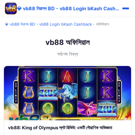
💎 vb88 নিরাপদ BD - vb88 Login bKash Cashback
💎 vb88 নিরাপদ BD - vb88 Login bKash Cashback
›
অফিসিয়াল
vb88 অফিসিয়াল
সর্বশেষ নিবন্ধ
vb88: King of Olympus স্লট রিভিউ: একটি পৌরাণিক অভিজ্ঞতা