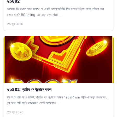
vb882
আপনার কি কখনো মনে হয়েছে যে একটি আগ্নেয়গিরির ঠিক উপরে দাঁড়িয়ে ভাগ্য পরীক্ষা করা
কেমন হবে? BGaming-এর নতুন গেম Hot...
25 জুন 2026
vb882: প্রাচীন ধন উন্মোচন করুন
বুক অফ মানি স্লট রিভিউ: প্রাচীন ধন উন্মোচন করুন 1spin4win স্টুডিওর নতুন সংযোজন,
বুক অফ মানি স্লট vb882 গেমটি আপনাকে...
23 জুন 2026