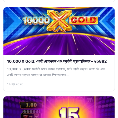
10,000 X Gold: একটি রোমাঞ্চকর এবং স্বর্ণালী স্লট অভিজ্ঞতা – vb882
10,000 X Gold: স্বর্ণালী জয়ের উৎসব! স্বাগতম, স্লট প্রেমী বন্ধুরা! আপনি কি এমন
একটি গেমের সন্ধানে আছেন যা আপনার স্পিনগুলোকে...
14 জুন 2026