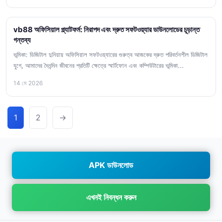
vb88 অফিসিয়াল প্ল্যাটফর্ম: নিরাপদ এবং দ্রুত সফটওয়্যার ডাউনলোডের চূড়ান্ত
গন্তব্য
ভূমিকা: ডিজিটাল দুনিয়ায় অফিসিয়াল সফটওয়্যারের গুরুত্ব আজকের দ্রুত পরিবর্তনশীল ডিজিটাল
যুগে, আমাদের দৈনন্দিন জীবনের প্রতিটি ক্ষেত্রে স্মার্টফোন এবং কম্পিউটারের ভূমিকা...
14 মে 2026
1
2
→
APK ডাউনলোড
এখনই নিবন্ধন করুন