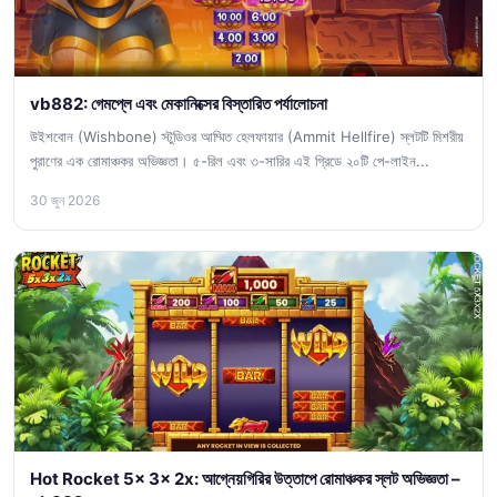
vb882: গেমপ্লে এবং মেকানিক্সের বিস্তারিত পর্যালোচনা
উইশবোন (Wishbone) স্টুডিওর আম্মিত হেলফায়ার (Ammit Hellfire) স্লটটি মিশরীয়
পুরাণের এক রোমাঞ্চকর অভিজ্ঞতা। ৫-রিল এবং ৩-সারির এই গ্রিডে ২০টি পে-লাইন...
30 জুন 2026
Hot Rocket 5x 3x 2x: আগ্নেয়গিরির উত্তাপে রোমাঞ্চকর স্লট অভিজ্ঞতা –