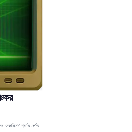
্চকর
 মেকানিক্স? শ্যাডি লেডি