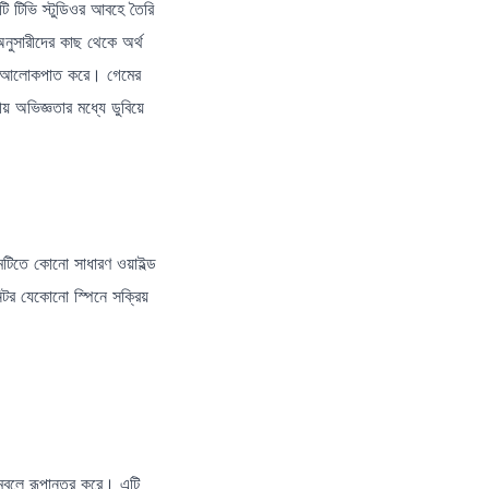
িভি স্টুডিওর আবহে তৈরি
ারীদের কাছ থেকে অর্থ
ত্মক আলোকপাত করে। গেমের
 অভিজ্ঞতার মধ্যে ডুবিয়ে
িতে কোনো সাধারণ ওয়াইল্ড
িটর যেকোনো স্পিনে সক্রিয়
্বলে রূপান্তর করে। এটি