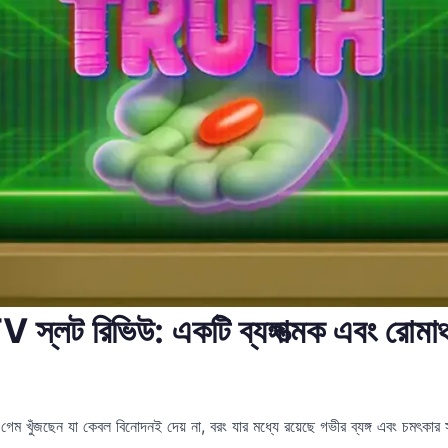
্লট রিভিউ: একটি ব্যঙ্গাত্মক এবং রোমাঞ
 খুঁজছেন যা কেবল বিনোদনই দেয় না, বরং যার মধ্যে রয়েছে গভীর ব্যঙ্গ এবং চমৎকার সব