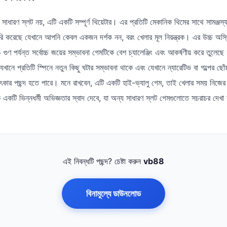
ণ স্লট নয়, এটি একটি সম্পূর্ণ থিয়েটার। এর প্রতিটি মেকানিক থিমের সাথে সামঞ্জস্যপূ
ি করেছে যেখানে আপনি কেবল একজন দর্শক নন, বরং খেলার মূল নিয়ন্ত্রক। এর উচ্চ অস
ণ পর্যন্ত সর্বোচ্চ জয়ের সম্ভাবনা গেমটিকে বেশ চ্যালেঞ্জিং এবং আকর্ষণীয় করে তুলে
ানে প্রতিটি স্পিনে নতুন কিছু ঘটার সম্ভাবনা থাকে এবং যেখানে ন্যারেটিভ বা গল্পের
র পছন্দ হতে পারে। মনে রাখবেন, এটি একটি হাই-ভ্যালু গেম, তাই খেলার সময় নিজের ব
কটি ভিন্নধর্মী অভিজ্ঞতার স্বাদ দেবে, যা অন্য সাধারণ স্লট গেমগুলোতে সচরাচর দেখা
এই নিবন্ধটি পছন্দ? চেষ্টা করুন
vb88
বিনামূল্যে ডাউনলোড