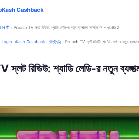
n bKash Cashback
未分类
›
Preach TV স্লট রিভিউ: শ্যাডি লেডি-র নতুন ব্যঙ্গাত্মক মাস্টারপিস – vb882
88 Login bKash Cashback
›
未分类
›
Preach TV স্লট রিভিউ: শ্যাডি লেডি-র নতুন ব্যঙ্গাত
লট রিভিউ: শ্যাডি লেডি-র নতুন ব্যঙ্গাত্