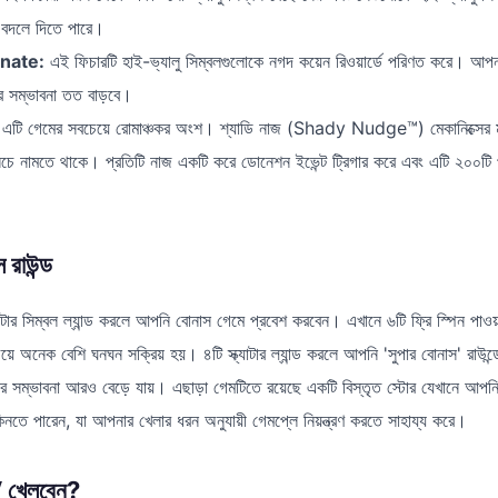
্যে বদলে দিতে পারে।
nate:
এই ফিচারটি হাই-ভ্যালু সিম্বলগুলোকে নগদ কয়েন রিওয়ার্ডে পরিণত করে। আপনার
র সম্ভাবনা তত বাড়বে।
এটি গেমের সবচেয়ে রোমাঞ্চকর অংশ। শ্যাডি নাজ (Shady Nudge™️) মেকানিক্সের মা
িচে নামতে থাকে। প্রতিটি নাজ একটি করে ডোনেশন ইভেন্ট ট্রিগার করে এবং এটি ২০০টি পর
 রাউন্ড
যাটার সিম্বল ল্যান্ড করলে আপনি বোনাস গেমে প্রবেশ করবেন। এখানে ৬টি ফ্রি স্পিন পাওয়
য়ে অনেক বেশি ঘনঘন সক্রিয় হয়। ৪টি স্ক্যাটার ল্যান্ড করলে আপনি 'সুপার বোনাস' রাউন্
য়ার সম্ভাবনা আরও বেড়ে যায়। এছাড়া গেমটিতে রয়েছে একটি বিস্তৃত স্টোর যেখানে আ
কিনতে পারেন, যা আপনার খেলার ধরন অনুযায়ী গেমপ্লে নিয়ন্ত্রণ করতে সাহায্য করে।
খেলবেন?