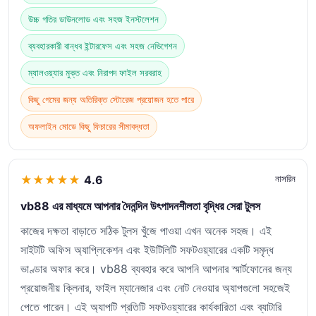
উচ্চ গতির ডাউনলোড এবং সহজ ইনস্টলেশন
ব্যবহারকারী বান্ধব ইন্টারফেস এবং সহজ নেভিগেশন
ম্যালওয়্যার মুক্ত এবং নিরাপদ ফাইল সরবরাহ
কিছু গেমের জন্য অতিরিক্ত স্টোরেজ প্রয়োজন হতে পারে
অফলাইন মোডে কিছু ফিচারের সীমাবদ্ধতা
★
★
★
★
★
4.6
নাসরিন
vb88 এর মাধ্যমে আপনার দৈনন্দিন উৎপাদনশীলতা বৃদ্ধির সেরা টুলস
কাজের দক্ষতা বাড়াতে সঠিক টুলস খুঁজে পাওয়া এখন অনেক সহজ। এই
সাইটটি অফিস অ্যাপ্লিকেশন এবং ইউটিলিটি সফটওয়্যারের একটি সমৃদ্ধ
ভাণ্ডার অফার করে। vb88 ব্যবহার করে আপনি আপনার স্মার্টফোনের জন্য
প্রয়োজনীয় ক্লিনার, ফাইল ম্যানেজার এবং নোট নেওয়ার অ্যাপগুলো সহজেই
পেতে পারেন। এই অ্যাপটি প্রতিটি সফটওয়্যারের কার্যকারিতা এবং ব্যাটারি