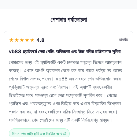
পেশাদার পর্যালোচনা
★
★
★
★
★
4.8
তানভীর
vb88 প্ল্যাটফর্মে সেরা গেমিং অভিজ্ঞতা এবং উচ্চ গতির ডাউনলোড সুবিধা
গেমারদের জন্য এই প্ল্যাটফর্মটি একটি চমৎকার গন্তব্য হিসেবে আত্মপ্রকাশ
করেছে। এখানে আপনি অ্যাকশন থেকে শুরু করে পাজল পর্যন্ত সব ধরনের
গেমের বিশাল সংগ্রহ পাবেন। vb88 এর মাধ্যমে গেম ডাউনলোড করার
প্রক্রিয়াটি অত্যন্ত দ্রুত এবং নিরাপদ। এই অ্যাপটি ব্যবহারকারীর
ডিভাইসের সাথে সামঞ্জস্য রেখে সেরা সংস্করণটি সুপারিশ করে। গেমের
গ্রাফিক্স এবং পারফরম্যান্সের ওপর ভিত্তি করে এখানে বিস্তারিত বিশ্লেষণ
প্রদান করা হয়, যা ব্যবহারকারীদের সঠিক সিদ্ধান্ত নিতে সাহায্য করে।
সামগ্রিকভাবে, গেম প্রেমীদের জন্য এটি একটি নির্ভরযোগ্য মাধ্যম।
বিশাল গেম লাইব্রেরি এবং নিয়মিত আপডেট