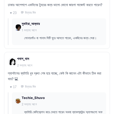
ঢাকার আশেপাশে একদিনের ট্যুরের জন্য ভালো কোনো জায়গা সাজেস্ট করতে পারেন?
💬 উত্তর দিন
♥ 23
সুমাইয়া_আক্তার
1 সপ্তাহ আগে
সোনারগাঁও বা পানাম সিটি ঘুরে আসতে পারেন, একদিনের জন্য সেরা।
পলাশ_দাস
2 সপ্তাহ আগে
ল্যাপটপের ব্যাটারি খুব দ্রুত শেষ হয়ে যাচ্ছে, কেউ কি জানেন এটা কীভাবে ঠিক করা
যায়? 💻
💬 উত্তর দিন
♥ 17
Techie_Shuvo
2 সপ্তাহ আগে
ব্যাটারি কেলিব্রেশন করে দেখতে পারেন অথবা ব্যাকগ্রাউন্ড অ্যাপগুলো অফ