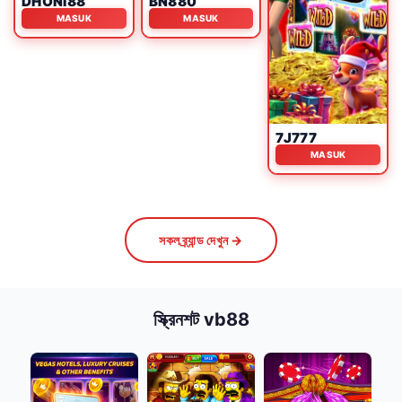
DHONI88
BN880
MASUK
MASUK
7J777
MASUK
সকল ব্র্যান্ড দেখুন →
স্ক্রিনশট vb88