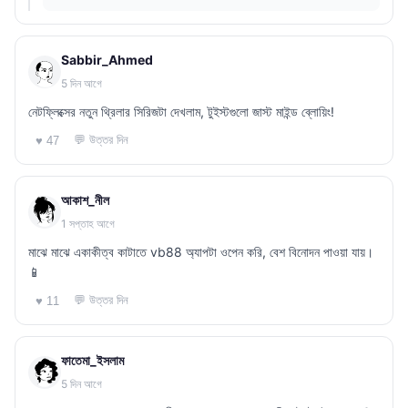
Sabbir_Ahmed
5 দিন আগে
নেটফ্লিক্সের নতুন থ্রিলার সিরিজটা দেখলাম, টুইস্টগুলো জাস্ট মাইন্ড ব্লোয়িং!
💬 উত্তর দিন
♥ 47
আকাশ_নীল
1 সপ্তাহ আগে
মাঝে মাঝে একাকীত্ব কাটাতে vb88 অ্যাপটা ওপেন করি, বেশ বিনোদন পাওয়া যায়।
📱
💬 উত্তর দিন
♥ 11
ফাতেমা_ইসলাম
5 দিন আগে