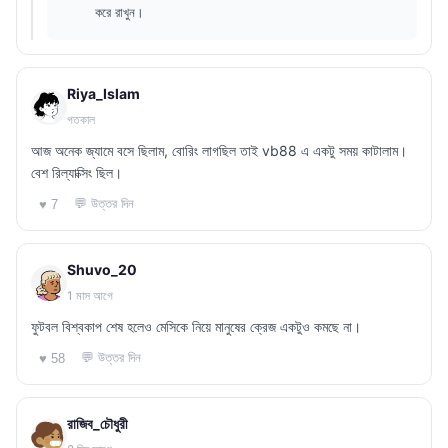
করে রাখুন।
Riya_Islam
গতকাল
আজ অনেক জ্যামে বসে ছিলাম, বোরিং লাগছিল তাই vb88 এ একটু সময় কাটালাম।
বেশ রিল্যাক্সিং ছিল।
💬 উত্তর দিন
♥ 7
Shuvo_20
1 মাস আগে
ফুটবল বিশ্বকাপ শেষ হলেও মেসিকে নিয়ে মানুষের ক্রেজ একটুও কমছে না।
💬 উত্তর দিন
♥ 58
রাজিব_চৌধুরী