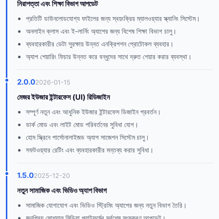
নিরাপত্তা এবং শিক্ষা বিভাগ আপডেট
প্রতিটি ডাউনলোডযোগ্য ফাইলের জন্য স্বয়ংক্রিয় ম্যালওয়্যার স্ক্যানিং সিস্টেম।
অনলাইন ক্লাস এবং ই-লার্নিং অ্যাপের জন্য বিশেষ শিক্ষা বিভাগ চালু।
ব্যবহারকারীর ডেটা সুরক্ষায় উন্নত এনক্রিপশন প্রোটোকল ব্যবহার।
অ্যাপ শেয়ারিং ফিচার উন্নত করে বন্ধুদের সাথে দ্রুত শেয়ার করার ব্যবস্থা।
2.0.0
2026-01-15
মেজর ইউজার ইন্টারফেস (UI) রিডিজাইন
সম্পূর্ণ নতুন এবং আধুনিক ইউজার ইন্টারফেস ডিজাইন প্রবর্তন।
ডার্ক মোড এবং লাইট মোড পরিবর্তনের সুবিধা যোগ।
হোম স্ক্রিনে পার্সোনালাইজড অ্যাপ সাজেশন সিস্টেম চালু।
সফটওয়্যার রেটিং এবং ব্যবহারকারীর মন্তব্য করার সুবিধা।
1.5.0
2025-12-20
নতুন সামাজিক এবং ভিডিও অ্যাপ বিভাগ
সামাজিক যোগাযোগ এবং ভিডিও স্ট্রিমিং অ্যাপের জন্য নতুন বিভাগ তৈরি।
জনপ্রিয় সোশ্যাল মিডিয়া প্ল্যাটফর্মের সর্বশেষ সংস্করণ আপডেট।