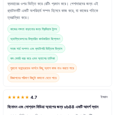
ব্যবহারের ওপর ভিত্তি করে রেটিং প্রদান করে। পেশাদারদের জন্য এই
প্ল্যাটফর্মটি একটি অপরিহার্য সম্পদ হিসেবে কাজ করে, যা কাজের গতিকে
ত্বরান্বিত করে।
কাজের দক্ষতা বাড়ানোর জন্য প্রিমিয়াম টুলস
অ্যাপ্লিকেশনের বিস্তারিত কার্যকারিতা বিশ্লেষণ
সহজ সার্চ অপশন এবং ক্যাটাগরি ভিত্তিক বিন্যাস
কম মেমরি খরচ করে এমন অ্যাপের তালিকা
পুরানো অ্যান্ড্রয়েড ভার্সনে কিছু অ্যাপ কাজ নাও করতে পারে
বিজ্ঞাপনের পরিমাণ কিছুটা কমানো যেতে পারে
★
★
★
★
★
4.7
ইমরান
বিনোদন এবং সোশ্যাল মিডিয়া অ্যাপের জন্য vb88 একটি আদর্শ স্থান