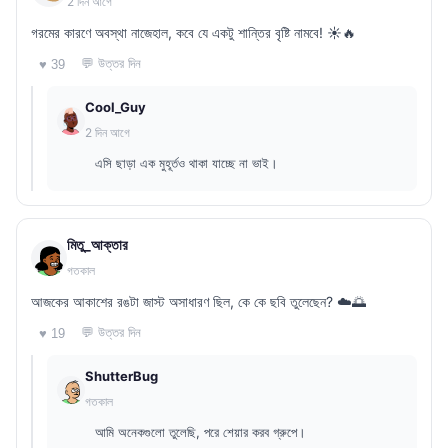
2 দিন আগে
গরমের কারণে অবস্থা নাজেহাল, কবে যে একটু শান্তির বৃষ্টি নামবে! ☀️🔥
💬 উত্তর দিন
♥ 39
Cool_Guy
2 দিন আগে
এসি ছাড়া এক মুহূর্তও থাকা যাচ্ছে না ভাই।
মিতু_আক্তার
গতকাল
আজকের আকাশের রঙটা জাস্ট অসাধারণ ছিল, কে কে ছবি তুলেছেন? ☁️🌅
💬 উত্তর দিন
♥ 19
ShutterBug
গতকাল
আমি অনেকগুলো তুলেছি, পরে শেয়ার করব গ্রুপে।